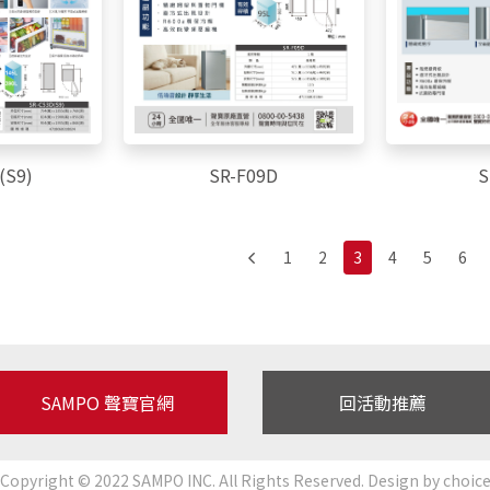
S
(S9)
SR-F09D
1
2
3
4
5
6
SAMPO 聲寶官網
回活動推薦
Copyright © 2022 SAMPO INC. All Rights Reserved. Design by
choic