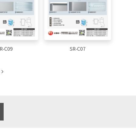
R-C09
SR-C07
e