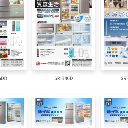
SR-B46D
GDD
SR