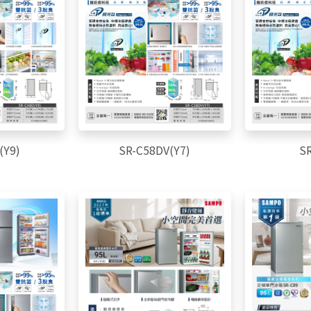
(Y9)
SR-C58DV(Y7)
S